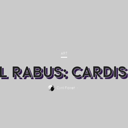
ART
LL RABUS: CARDIS
Cyril Foiret
·